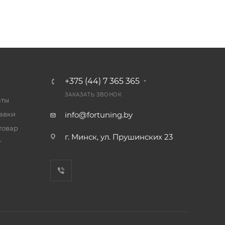
+375 (44) 7 365 365
ЗАКАЗАТЬ ЗВОНОК
аты
тавки
info@fortuning.by
товар
г. Минск, ул. Прушинских 23
т