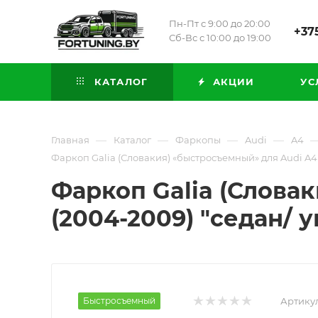
Пн-Пт с 9:00 до 20:00
+375
Сб-Вс с 10:00 до 19:00
КАТАЛОГ
АКЦИИ
УС
—
—
—
—
Главная
Каталог
Фаркопы
Audi
A4
Фаркоп Galia (Словакия) «быстросъемный» для Audi A4 I
Фаркоп Galia (Словак
(2004-2009) "седан/ 
Быстросъемный
Артикул