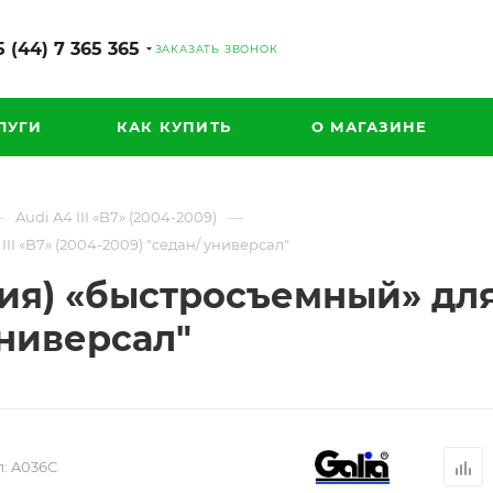
 (44) 7 365 365
ЗАКАЗАТЬ ЗВОНОК
ЛУГИ
КАК КУПИТЬ
О МАГАЗИНЕ
—
—
Audi A4 III «B7» (2004-2009)
II «B7» (2004-2009) "седан/ универсал"
ия) «быстросъемный» для 
универсал"
:
A036C