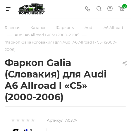
0
—
—
—
—
Главная
Каталог
Фаркопы
Audi
A6 Allroad
—
—
Audi A6 Allroad I «C5» (2000-2006)
Фаркоп Galia (Словакия) для Audi A6 Allroad I «C5» (2000-
2006)
Фаркоп Galia
(Словакия) для Audi
A6 Allroad I «C5»
(2000-2006)
Артикул:
A037A