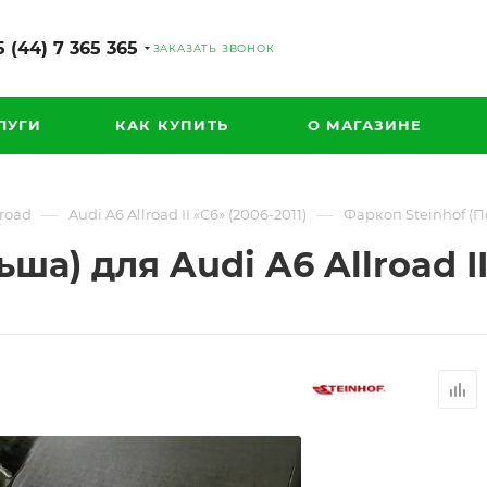
 (44) 7 365 365
ЗАКАЗАТЬ ЗВОНОК
ЛУГИ
КАК КУПИТЬ
О МАГАЗИНЕ
—
—
lroad
Audi A6 Allroad II «C6» (2006-2011)
Фаркоп Steinhof (По
ша) для Audi A6 Allroad II