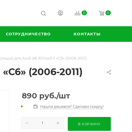
0
0
СОТРУДНИЧЕСТВО
КОНТАКТЫ
льша) для Audi A6 Allroad II «C6» (2006-2011)
 «C6» (2006-2011)
890
руб.
/шт
Нашли дешевле? Сделаем скидку!
В КОРЗИНУ