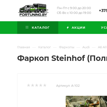
Пн-Пт с 9:00 до 20:00
+375
Сб-Вс с 10:00 до 19:00
КАТАЛОГ
АКЦИИ
УС
—
—
—
—
Главная
Каталог
Фаркопы
Audi
A6 Al
Фаркоп Steinhof (Поль
Артикул:
A-102