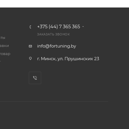
+375 (44) 7 365 365
ЗАКАЗАТЬ ЗВОНОК
аты
тавки
info@fortuning.by
товар
г. Минск, ул. Прушинских 23
т