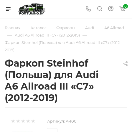
0
—
—
—
—
Главная
Каталог
Фаркопы
Audi
A6 Allroad
—
—
Audi A6 Allroad III «C7» (2012-2019)
Фаркоп Steinhof (Польша) для Audi A6 Allroad III «C7» (2012-
2019)
Фаркоп Steinhof
(Польша) для Audi
A6 Allroad III «C7»
(2012-2019)
Артикул:
A-100