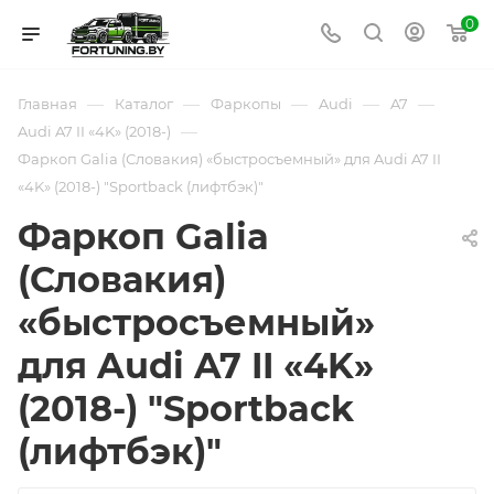
0
—
—
—
—
—
Главная
Каталог
Фаркопы
Audi
A7
—
Audi A7 II «4K» (2018-)
Фаркоп Galia (Словакия) «быстросъемный» для Audi A7 II
«4K» (2018-) "Sportback (лифтбэк)"
Фаркоп Galia
(Словакия)
«быстросъемный»
для Audi A7 II «4K»
(2018-) "Sportback
(лифтбэк)"