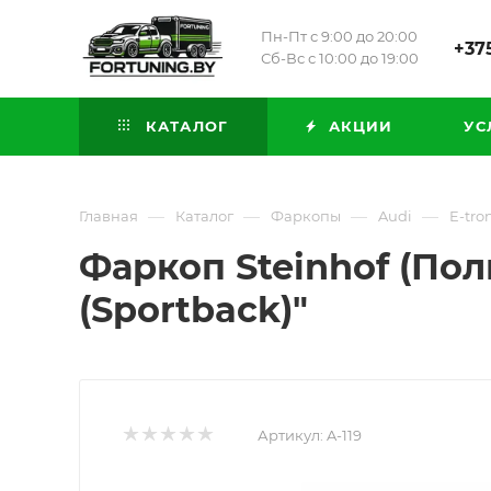
Пн-Пт с 9:00 до 20:00
+375
Сб-Вс с 10:00 до 19:00
КАТАЛОГ
АКЦИИ
УС
—
—
—
—
Главная
Каталог
Фаркопы
Audi
E-tro
Фаркоп Steinhof (Поль
(Sportback)"
Артикул:
A-119