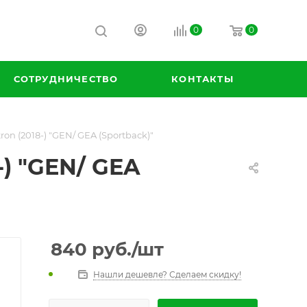
0
0
СОТРУДНИЧЕСТВО
КОНТАКТЫ
on (2018-) "GEN/ GEA (Sportback)"
-) "GEN/ GEA
840
руб.
/шт
Нашли дешевле? Сделаем скидку!