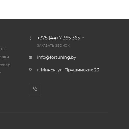
+375 (44) 7 365 365
ЗАКАЗАТЬ ЗВОНОК
аты
тавки
info@fortuning.by
товар
г. Минск, ул. Прушинских 23
т