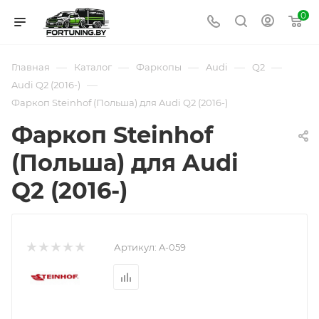
0
—
—
—
—
—
Главная
Каталог
Фаркопы
Audi
Q2
—
Audi Q2 (2016-)
Фаркоп Steinhof (Польша) для Audi Q2 (2016-)
Фаркоп Steinhof
(Польша) для Audi
Q2 (2016-)
Артикул:
A-059