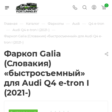
0
—
—
—
—
Главная
Каталог
Фаркопы
Audi
Q4 e-tron
—
—
Audi Q4 e-tron I (2021-)
Фаркоп Galia (Словакия) «быстросъемный» для Audi Q4 e-
tron I (2021-)
Фаркоп Galia
(Словакия)
«быстросъемный»
для Audi Q4 e-tron I
(2021-)