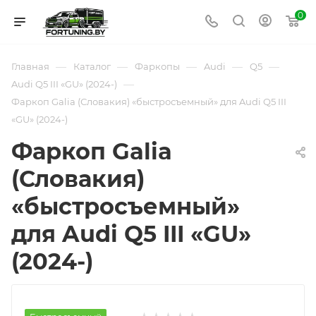
0
—
—
—
—
—
Главная
Каталог
Фаркопы
Audi
Q5
—
Audi Q5 III «GU» (2024-)
Фаркоп Galia (Словакия) «быстросъемный» для Audi Q5 III
«GU» (2024-)
Фаркоп Galia
(Словакия)
«быстросъемный»
для Audi Q5 III «GU»
(2024-)