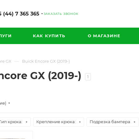
 (44) 7 365 365
ЗАКАЗАТЬ ЗВОНОК
ЛУГИ
КАК КУПИТЬ
О МАГАЗИНЕ
—
re GX
Buick Encore GX (2019-)
core GX (2019-)
1
ие)
Тип крюка:
Крепление крюка:
Подрезка бампера