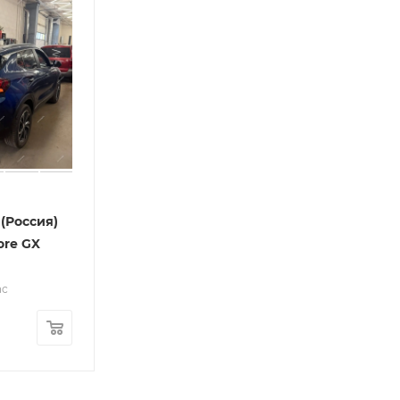
(Россия)
ore GX
nc