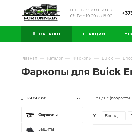
Пн-Пт с 9:00 до 20:00
+375
Сб-Вс с 10:00 до 19:00
КАТАЛОГ
АКЦИИ
УС
—
—
—
—
Главная
Каталог
Фаркопы
Buick
Enco
Фаркопы для Buick En
По цене (возрастан
КАТАЛОГ
Фаркопы
Бренд
Защиты