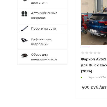
двигателя
Автомобильные
коврики
Пороги на авто
Дефлекторы,
ветровики
Обвес для
Фаркоп AvtoS 
внедорожников
для Buick Enc
(2019-)
Арт.: vw22e
400
руб.
/шт