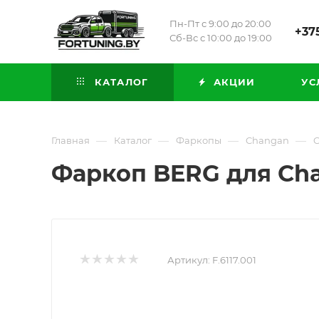
Пн-Пт с 9:00 до 20:00
+375
Сб-Вс с 10:00 до 19:00
КАТАЛОГ
АКЦИИ
УС
—
—
—
—
Главная
Каталог
Фаркопы
Changan
C
Фаркоп BERG для Chan
Артикул:
F.6117.001