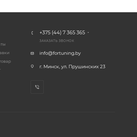
+375 (44) 7 365 365
ЗАКАЗАТЬ ЗВОНОК
аты
тавки
info@fortuning.by
товар
г. Минск, ул. Прушинских 23
т