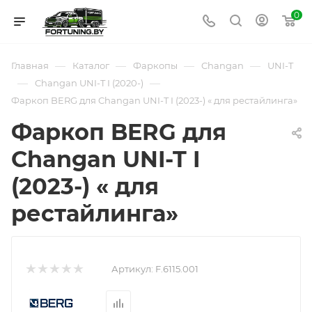
0
—
—
—
—
Главная
Каталог
Фаркопы
Changan
UNI-T
—
—
Changan UNI-T I (2020-)
Фаркоп BERG для Changan UNI-T I (2023-) « для рестайлинга»
Фаркоп BERG для
Changan UNI-T I
(2023-) « для
рестайлинга»
Артикул:
F.6115.001