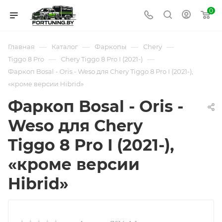
0
—
—
—
—
Главная
Каталог
Фаркопы
Chery
—
—
Tiggo 8 Pro
Chery Tiggo 8 Pro I (2021-)
Фаркоп Bosal - Oris - Weso для Chery Tiggo 8 Pro I (2021-),
«кроме версии Hibrid»
Фаркоп Bosal - Oris -
Weso для Chery
Tiggo 8 Pro I (2021-),
«кроме версии
Hibrid»