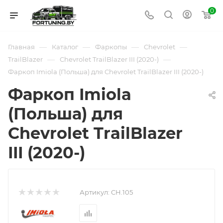
0
—
—
—
—
Главная
Каталог
Фаркопы
Chevrolet
—
—
TrailBlazer
Chevrolet TrailBlazer III (2020-)
Фаркоп Imiola (Польша) для Chevrolet TrailBlazer III (2020-)
Фаркоп Imiola
(Польша) для
Chevrolet TrailBlazer
III (2020-)
Артикул:
CH.105