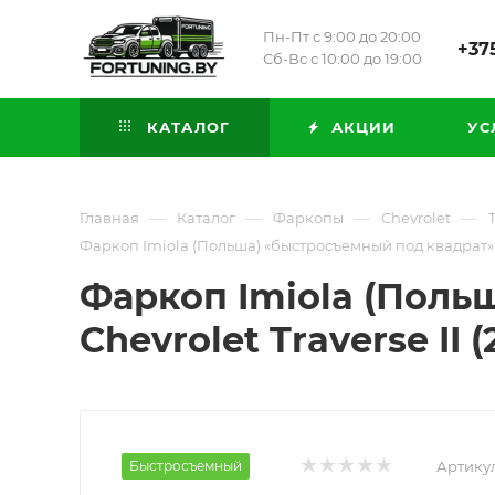
Пн-Пт с 9:00 до 20:00
+375
Сб-Вс с 10:00 до 19:00
КАТАЛОГ
АКЦИИ
УС
—
—
—
—
Главная
Каталог
Фаркопы
Chevrolet
Фаркоп Imiola (Польша) «быстросъемный под квадрат» для
Фаркоп Imiola (Поль
Chevrolet Traverse II 
Быстросъемный
Артикул