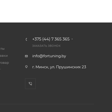
+375 (44) 7 365 365
ЗАКАЗАТЬ ЗВОНОК
аты
тавки
info@fortuning.by
товар
г. Минск, ул. Прушинских 23
т