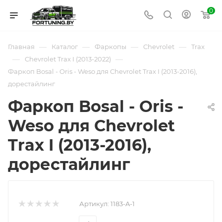
0
—
—
—
—
Главная
Каталог
Фаркопы
Chevrolet
Trax
—
—
Chevrolet Trax I (2013-2022)
Фаркоп Bosal - Oris - Weso для Chevrolet Trax I (2013-2016),
дорестайлинг
Фаркоп Bosal - Oris -
Weso для Chevrolet
Trax I (2013-2016),
дорестайлинг
Артикул:
1183-A-1