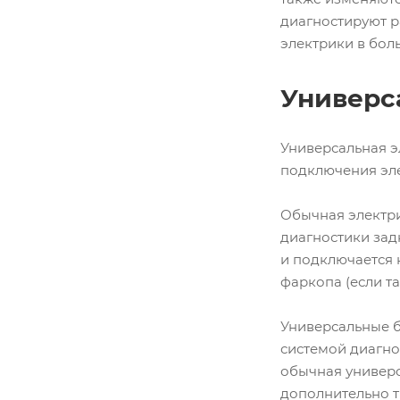
диагностируют р
электрики в бол
Универс
Универсальная э
подключения эл
Обычная электри
диагностики зад
и подключается 
фаркопа (если т
Универсальные б
системой диагно
обычная универс
дополнительно т