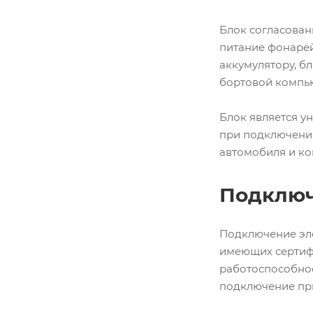
Блок согласован
питание фонарей
аккумулятору, бл
бортовой компью
Блок является у
при подключении
автомобиля и ко
Подключ
Подключение эле
имеющих сертифи
работоспособно
подключение пр