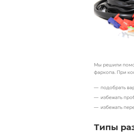
Мы решили помоч
фаркопа. При ко
подобрать ва
избежать проб
избежать пер
Типы ра