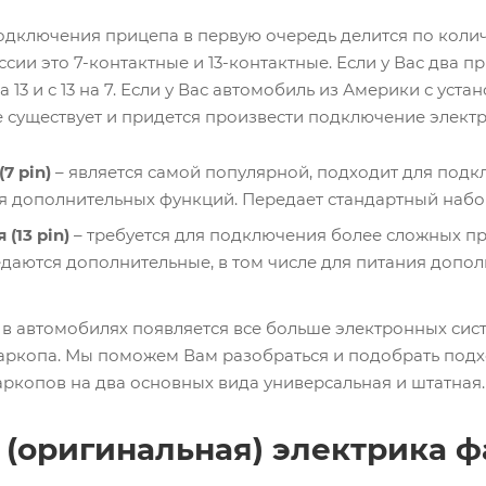
одключения прицепа в первую очередь делится по колич
сии это 7-контактные и 13-контактные. Если у Вас два 
а 13 и с 13 на 7. Если у Вас автомобиль из Америки с уст
 существует и придется произвести подключение электр
7 pin)
– является самой популярной, подходит для под
я дополнительных функций. Передает стандартный набо
 (13 pin)
– требуется для подключения более сложных п
даются дополнительные, в том числе для питания допо
в автомобилях появляется все больше электронных сис
аркопа. Мы поможем Вам разобраться и подобрать подх
аркопов на два основных вида универсальная и штатная.
 (оригинальная) электрика 