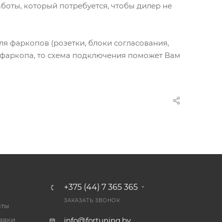
оты, который потребуется, чтобы дилер не
я фаркопов (розетки, блоки согласования,
 фаркопа, то схема подключения поможет Вам
+375 (44) 7 365 365
ЗАКАЗАТЬ ЗВОНОК
аты
тавки
info@fortuning.by