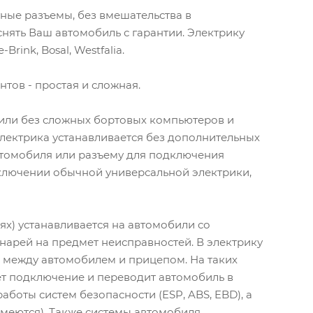
ные разъемы, без вмешательства в
нять Ваш автомобиль с гарантии. Электрику
ink, Bosal, Westfalia.
тов - простая и сложная.
или без сложных бортовых компьютеров и
электрика устанавливается без дополнительных
втомобиля или разъему для подключения
одключении обычной универсальной электрики,
х) устанавливается на автомобили со
арей на предмет неисправностей. В электрику
 между автомобилем и прицепом. На таких
т подключение и переводит автомобиль в
боты систем безопасности (ESP, ABS, EBD), а
имеются). Также системы автомобиля