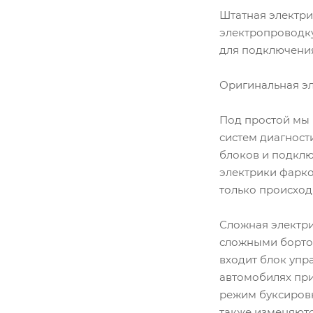
Штатная электри
электропроводку
для подключения 
Оригинальная эл
Под простой мы 
систем диагност
блоков и подклю
электрики фарко
только происход
Сложная электри
сложными бортов
входит блок упр
автомобилях при
режим буксировк
также изменяютс