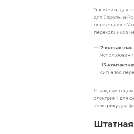
Электрика для п
для Европы и Рос
переходник с 7 н
переходников не
7-контактная (
использовани
13-контактная
сигналов пере
С каждым годом 
электрики для ф
электрику для ф
Штатная