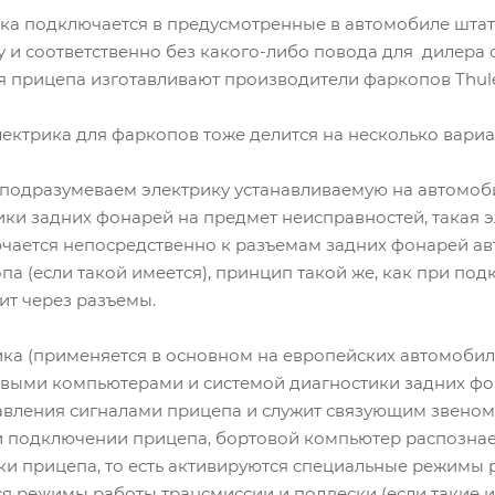
ка подключается в предусмотренные в автомобиле штат
 и соответственно без какого-либо повода для дилера с
прицепа изготавливают производители фаркопов Thule-Br
ектрика для фаркопов тоже делится на несколько вариан
подразумеваем электрику устанавливаемую на автомоб
ики задних фонарей на предмет неисправностей, такая 
чается непосредственно к разъемам задних фонарей а
па (если такой имеется), принцип такой же, как при п
ит через разъемы.
ка (применяется в основном на европейских автомобиля
ыми компьютерами и системой диагностики задних фон
авления сигналами прицепа и служит связующим звеном
 подключении прицепа, бортовой компьютер распознае
и прицепа, то есть активируются специальные режимы ра
я режимы работы трансмиссии и подвески (если такие 