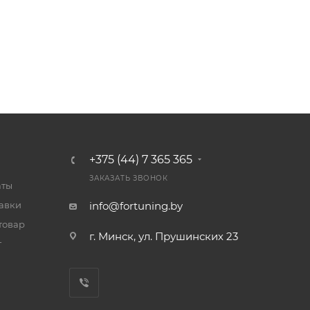
+375 (44) 7 365 365
ЗАКАЗАТЬ ЗВОНОК
аты
тавки
info@fortuning.by
товар
г. Минск, ул. Прушинских 23
т