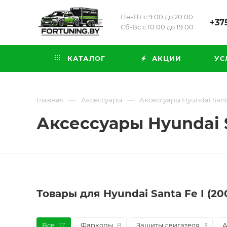
Пн-Пт с 9:00 до 20:00
+375
Сб-Вс с 10:00 до 19:00
КАТАЛОГ
АКЦИИ
УС
—
—
Главная
Аксессуары
Аксессуары Hyundai Santa
Аксессуары Hyundai S
Товары для Hyundai Santa Fe I (2
Все
17
Фаркопы
8
Защиты двигателя
3
А