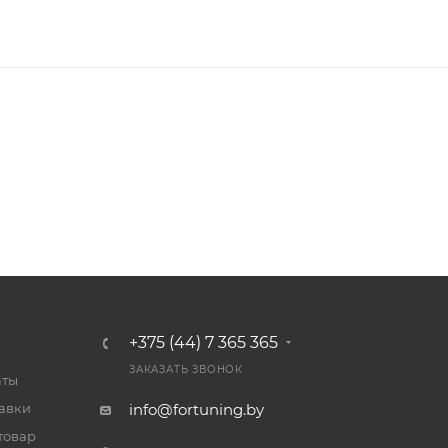
+375 (44) 7 365 365
ЗАКАЗАТЬ ЗВОНОК
аты
тавки
info@fortuning.by
товар