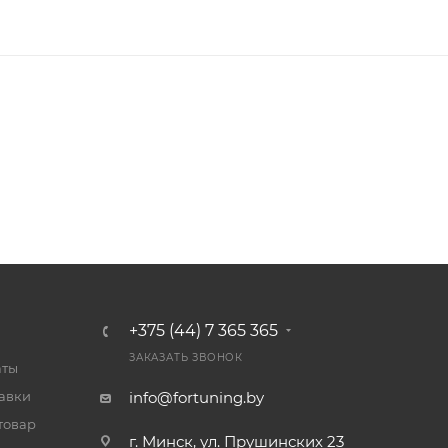
+375 (44) 7 365 365
ЗАКАЗАТЬ ЗВОНОК
аты
тавки
info@fortuning.by
товар
г. Минск, ул. Прушинских 23