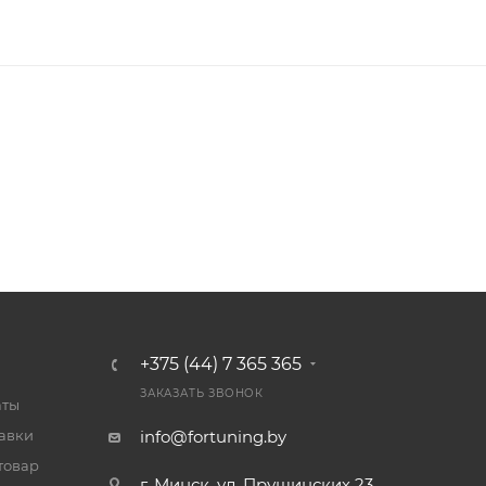
+375 (44) 7 365 365
ЗАКАЗАТЬ ЗВОНОК
аты
тавки
info@fortuning.by
товар
г. Минск, ул. Прушинских 23