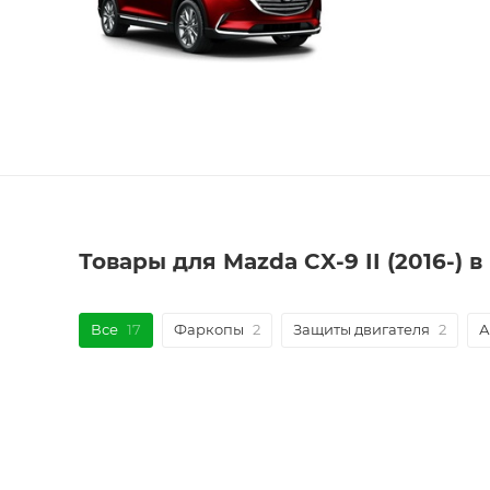
Товары для Mazda CX-9 II (2016-) 
Все
17
Фаркопы
2
Защиты двигателя
2
А