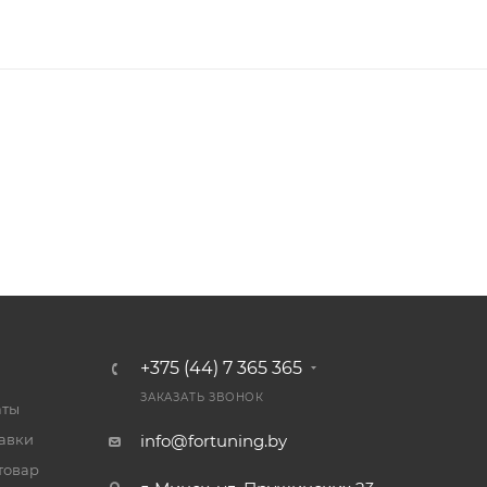
+375 (44) 7 365 365
ЗАКАЗАТЬ ЗВОНОК
аты
тавки
info@fortuning.by
товар