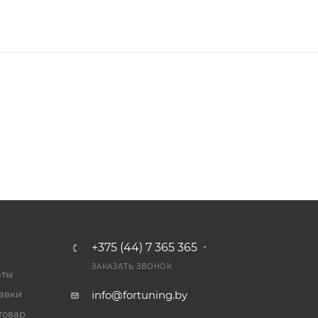
+375 (44) 7 365 365
ЗАКАЗАТЬ ЗВОНОК
аты
тавки
info@fortuning.by
товар