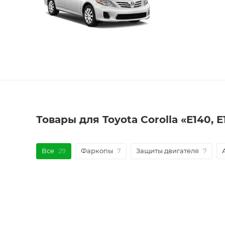
Товары для Toyota Corolla «E140, 
Все
29
Фаркопы
7
Защиты двигателя
7