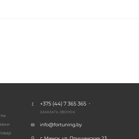
+375 (44) 7 365 365
ЗАКАЗАТЬ ЗВОНОК
аты
тавки
info@fortuning.by
товар
г. Минск, ул. Прушинских 23