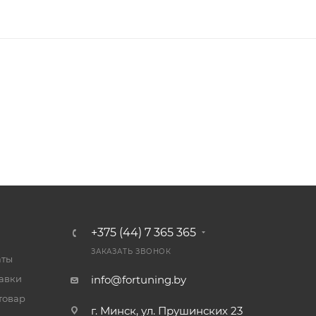
+375 (44) 7 365 365
ЗАКАЗАТЬ ЗВОНОК
аты
тавки
info@fortuning.by
товар
г. Минск, ул. Прушинских 23