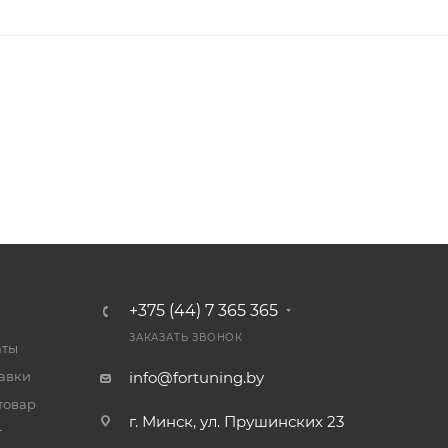
+375 (44) 7 365 365
ЗАКАЗАТЬ ЗВОНОК
аты
тавки
info@fortuning.by
товар
г. Минск, ул. Прушинских 23
т