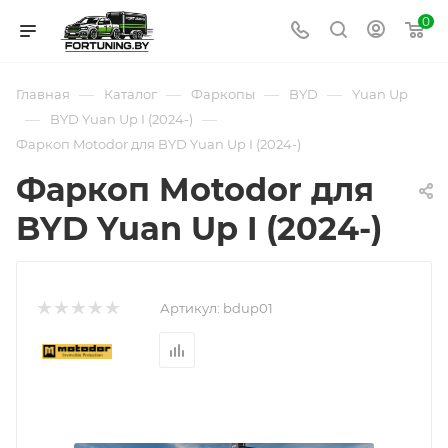
0
—
—
—
—
Главная
Каталог
Фаркопы
BYD
Yuan Up
—
—
BYD Yuan Up I (2024-)
Фаркоп Motodor для BYD Yuan Up I (2024-)
Фаркоп Motodor для
BYD Yuan Up I (2024-)
Артикул:
bdup01