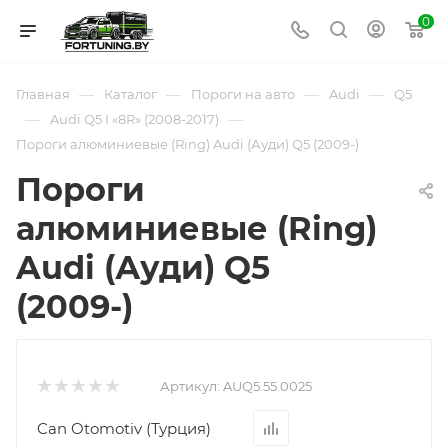
0
—
—
—
—
Главная
Каталог
Пороги на авто
Audi
Q5
—
—
Audi Q5 I «8R» (2008-2017)
Пороги алюминиевые (Ring) Audi (Ауди) Q5 (2009-)
Пороги
алюминиевые (Ring)
Audi (Ауди) Q5
(2009-)
Артикул:
AUQ5.55.0025
Can Otomotiv (Турция)