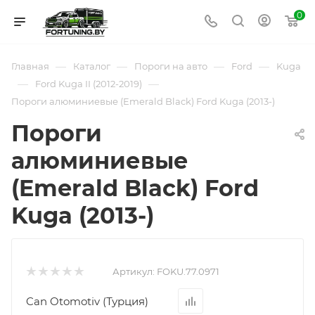
0
—
—
—
—
Главная
Каталог
Пороги на авто
Ford
Kuga
—
—
Ford Kuga II (2012-2019)
Пороги алюминиевые (Emerald Black) Ford Kuga (2013-)
Пороги
алюминиевые
(Emerald Black) Ford
Kuga (2013-)
Артикул:
FOKU.77.0971
Can Otomotiv (Турция)