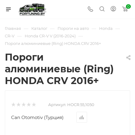
0
—
—
—
—
Главная
Каталог
Пороги на авто
Honda
—
—
CR-V
Honda CR-V V (2016-2024)
Пороги алюминиевые (Ring) HONDA CRV 2016+
Пороги
алюминиевые (Ring)
HONDA CRV 2016+
Артикул:
HOCR.55,1050
Can Otomotiv (Турция)