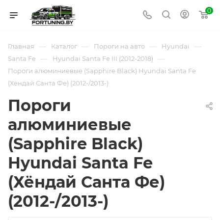
0
—
—
—
—
Главная
Каталог
Пороги на авто
Hyundai
—
—
Santa Fe
Hyundai Santa Fe III (2012-2018)
Пороги алюминиевые (Sapphire Black) Hyundai Santa Fe
(Хёндай Санта Фе) (2012-/2013-)
Пороги
алюминиевые
(Sapphire Black)
Hyundai Santa Fe
(Хёндай Санта Фе)
(2012-/2013-)