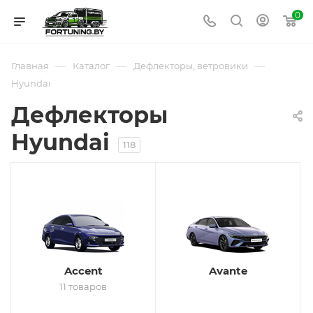
0
—
—
—
Главная
Каталог
Дефлекторы, ветровики
Hyundai
Дефлекторы
Hyundai
118
Accent
Avante
11 товаров