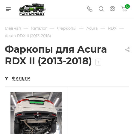
0
—
—
—
—
—
Главная
Каталог
Фаркопы
Acura
RDX
Acura RDX II (2013-2018)
Фаркопы для Acura
RDX II (2013-2018)
1
ФИЛЬТР