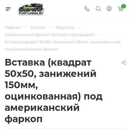
0
—
—
—
Главная
Каталог
Фаркопы
—
Американский фаркоп (вставки под квадрат)
Вставка (квадрат 50х50, занижений 150мм, оцинкованная)
под американский фаркоп
Вставка (квадрат
50х50, занижений
150мм,
оцинкованная) под
американский
фаркоп