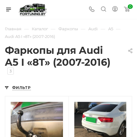
0
—
—
—
—
—
Главная
Каталог
Фаркопы
Audi
A5
Audi A5 I «8T» (2007-2016)
Фаркопы для Audi
A5 I «8T» (2007-2016)
3
ФИЛЬТР