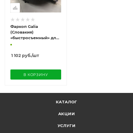
Фаркоп Galia
(Словакия)
«быстросъемный» для
Audi A5 I «8T» (2007-
2016) "купе/ лифтбек
(Sportback)"
1 102
руб.
/шт
В КОРЗИНУ
КАТАЛОГ
АКЦИИ
УСЛУГИ