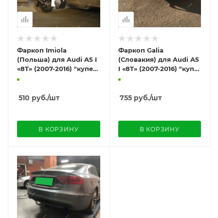
Фаркоп Imiola
Фаркоп Galia
(Польша) для Audi A5 I
(Словакия) для Audi A5
«8T» (2007-2016) "купе/
I «8T» (2007-2016) "купе/
лифтбек (Sportback)"
лифтбек (Sportback)"
510
руб.
/шт
755
руб.
/шт
В КОРЗИНУ
В КОРЗИНУ