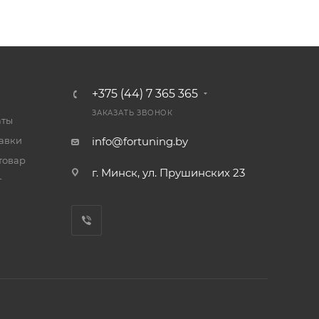
+375 (44) 7 365 365
ЗАКАЗАТЬ ЗВОНОК
аты
тавки
info@fortuning.by
товар
г. Минск, ул. Прушинских 23
т