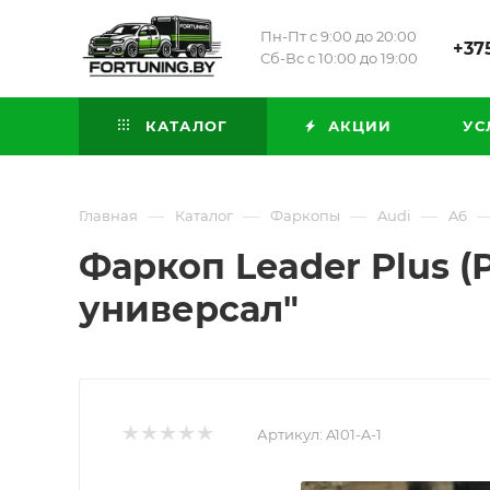
Пн-Пт с 9:00 до 20:00
+375
Сб-Вс с 10:00 до 19:00
КАТАЛОГ
АКЦИИ
УС
—
—
—
—
Главная
Каталог
Фаркопы
Audi
A6
Фаркоп Leader Plus (Р
универсал"
Артикул:
A101-A-1