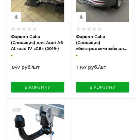
Фаркоп Galia
Фаркоп Galia
(Словакия) для Audi A6
(Словакия)
Allroad IV «C8» (2019-)
«быстросъемный» для
Audi A6 Allroad IV «C8»
(2019-)
847
руб.
/шт
1 167
руб.
/шт
В КОРЗИНУ
В КОРЗИНУ