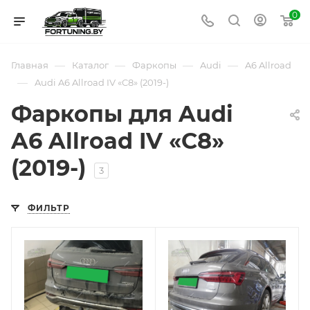
0
—
—
—
—
Главная
Каталог
Фаркопы
Audi
A6 Allroad
—
Audi A6 Allroad IV «C8» (2019-)
Фаркопы для Audi
A6 Allroad IV «C8»
(2019-)
3
ФИЛЬТР