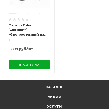
Фаркоп Galia
(Словакия)
«быстросъемный на
ключ» для Audi A6
Allroad IV «C8» (2019-)
1 899
руб.
/шт
В КОРЗИНУ
КАТАЛОГ
АКЦИИ
УСЛУГИ