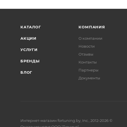
КАТАЛОГ
КОМПАНИЯ
АКЦИИ
О компании
Новости
УСЛУГИ
Отзывы
БРЕНДЫ
Контакты
Партнеры
БЛОГ
Документы
Интернет-магазин fortuning.by, Inc., 2012-2026 ©
Оказание услуг ООО "Тюнинг"