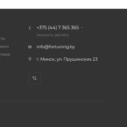
+375 (44) 7 365 365
ЗАКАЗАТЬ ЗВОНОК
аты
тавки
info@fortuning.by
товар
г. Минск, ул. Прушинских 23
т