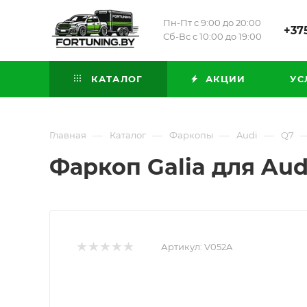
Пн-Пт с 9:00 до 20:00
+375
Сб-Вс с 10:00 до 19:00
КАТАЛОГ
АКЦИИ
УС
—
—
—
—
Главная
Каталог
Фаркопы
Audi
Q7
Фаркоп Galia для Audi
Артикул:
V052A