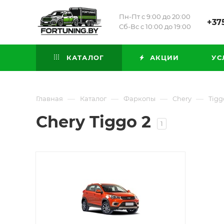
Пн-Пт с 9:00 до 20:00
+375
Сб-Вс с 10:00 до 19:00
КАТАЛОГ
АКЦИИ
УС
—
—
—
—
Главная
Каталог
Фаркопы
Chery
Tigg
Chery Tiggo 2
1