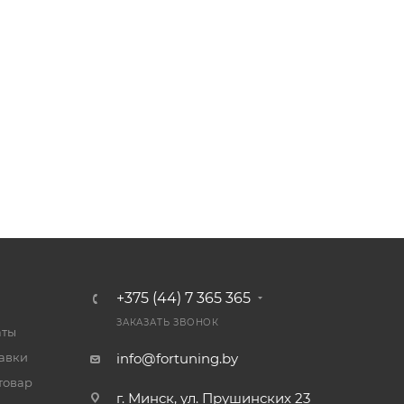
+375 (44) 7 365 365
ЗАКАЗАТЬ ЗВОНОК
аты
тавки
info@fortuning.by
товар
г. Минск, ул. Прушинских 23