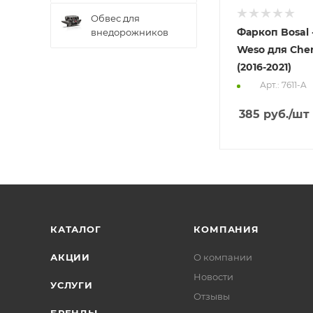
Обвес для
Фаркоп Bosal -
внедорожников
Weso для Cher
(2016-2021)
Арт.: 7611-A
385
руб.
/шт
КАТАЛОГ
КОМПАНИЯ
АКЦИИ
О компании
Новости
УСЛУГИ
Отзывы