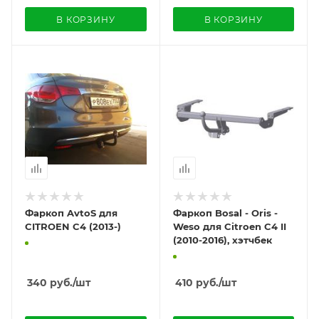
В КОРЗИНУ
В КОРЗИНУ
Фаркоп AvtoS для
Фаркоп Bosal - Oris -
CITROEN C4 (2013-)
Weso для Citroen C4 II
(2010-2016), хэтчбек
340
руб.
/шт
410
руб.
/шт