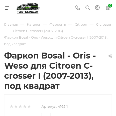
0
—
—
—
—
Главная
Каталог
Фаркопы
Citroen
C-crosser
—
—
Citroen C-crosser I (2007-2013)
Фаркоп Bosal - Oris - Weso для Citroen C-crosser I (2007-2013),
под квадрат
Фаркоп Bosal - Oris -
Weso для Citroen C-
crosser I (2007-2013),
под квадрат
Артикул:
4165-1