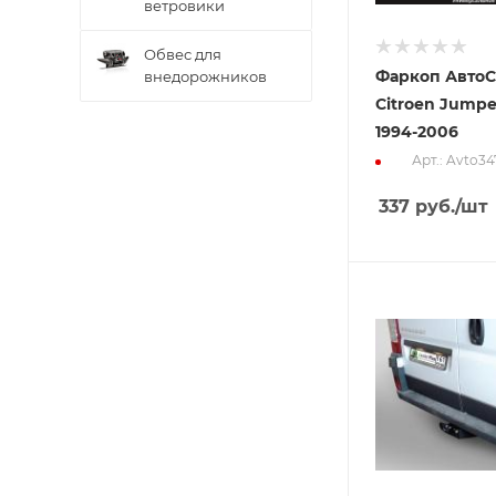
ветровики
Обвес для
Фаркоп АвтоС
внедорожников
Citroen Jump
1994-2006
Арт.: Avto34
337
руб.
/шт