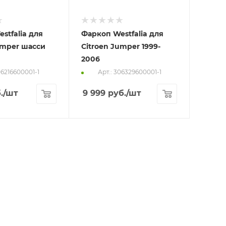
stfalia для
Фаркоп Westfalia для
umper шасси
Citroen Jumper 1999-
2006
06216600001-1
Арт.: 306329600001-1
.
/шт
9 999
руб.
/шт