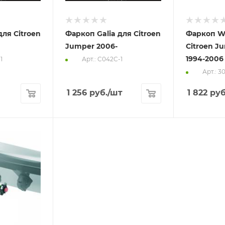
для Citroen
Фаркоп Galia для Citroen
Фаркоп We
Jumper 2006-
Citroen J
1994-2006
1
Арт.: C042C-1
Арт.: 3
1 256
руб.
/шт
1 822
руб