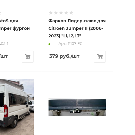
toS для
Фаркоп Лидер-плюс для
umper фургон
Citroen Jumper II (2006-
2023) "L1,L2,L3"
A05-1
Арт.: P107-FC
/шт
379
руб.
/шт