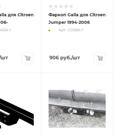
lia для Citroen
Фаркоп Galia для Citroen
06-
Jumper 1994-2006
045A-1
Арт.: C008A-1
/шт
906
руб.
/шт