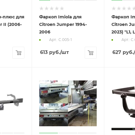
-плюс для
Фаркоп Imiola для
Фаркоп Im
 II (2006-
Citroen Jumper 1994-
Citroen Ju
2006
2023) "L1, L
Арт.: C.005-1
Арт.: C.
613
руб.
/шт
627
руб.