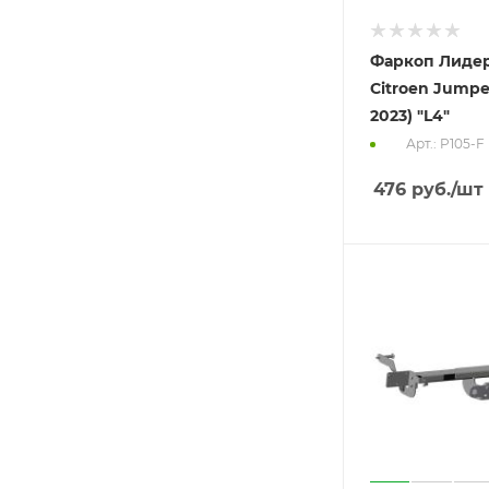
Фаркоп Лидер
Citroen Jumper
2023) "L4"
Арт.: P105-F
476
руб.
/шт