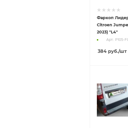
Фаркоп Лидер
Citroen Jumper
2023) "L4"
Арт.: P105-F
384
руб.
/шт