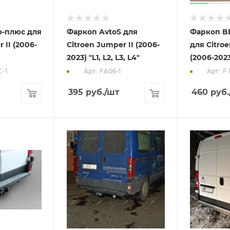
-плюс для
Фаркоп AvtoS для
Фаркоп BE
 II (2006-
Citroen Jumper II (2006-
для Citroe
2023) "L1, L2, L3, L4"
(2006-2023)
C-1
Арт.: FA06-1
Арт.: F.
395
руб.
/шт
460
руб.