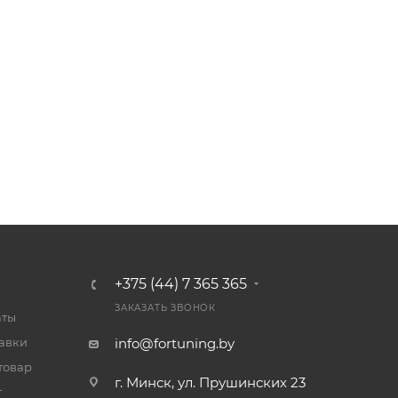
+375 (44) 7 365 365
ЗАКАЗАТЬ ЗВОНОК
аты
тавки
info@fortuning.by
товар
г. Минск, ул. Прушинских 23
т