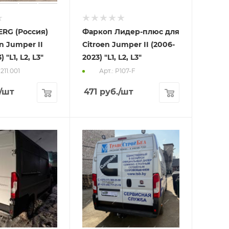
RG (Россия)
Фаркоп Лидер-плюс для
n Jumper II
Citroen Jumper II (2006-
 "L1, L2, L3"
2023) "L1, L2, L3"
1211.001
Арт.: P107-F
/шт
471
руб.
/шт