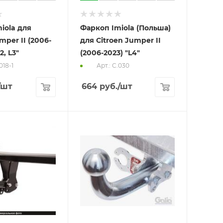
iola для
Фаркоп Imiola (Польша)
mper II (2006-
для Citroen Jumper II
2, L3"
(2006-2023) "L4"
018-1
Арт.: C.030
/шт
664
руб.
/шт