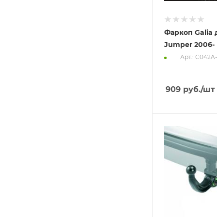
Фаркоп Galia 
Jumper 2006-
Арт.: C042A-
909
руб.
/шт