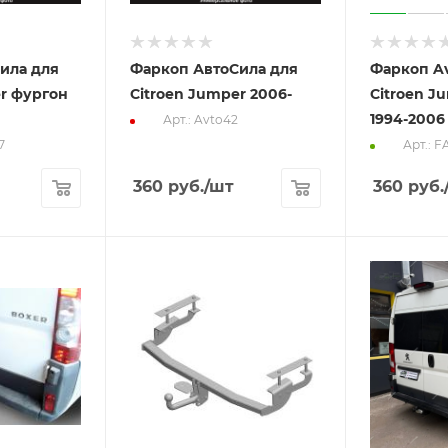
ила для
Фаркоп АвтоСила для
Фаркоп Av
er фургон
Citroen Jumper 2006-
Citroen J
1994-2006
Арт.: Avto42
7
Арт.: F
360
руб.
/шт
360
руб.