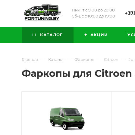
Пн-Пт с 9:00 до 20:00
+375
Сб-Вс с 10:00 до 19:00
КАТАЛОГ
АКЦИИ
УС
—
—
—
—
Главная
Каталог
Фаркопы
Citroen
Ju
Фаркопы для Citroen