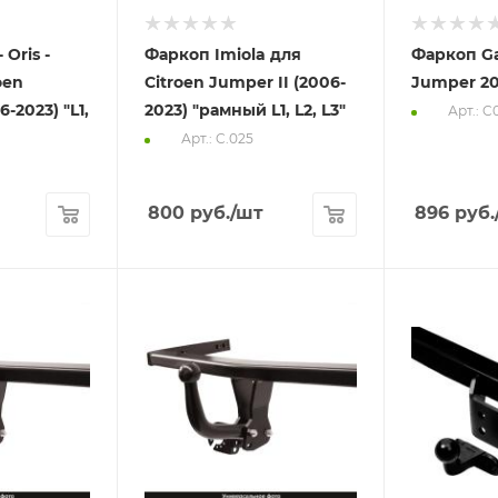
 Oris -
Фаркоп Imiola для
Фаркоп Ga
oen
Citroen Jumper II (2006-
Jumper 20
6-2023) "L1,
2023) "рамный L1, L2, L3"
Арт.: C
Арт.: C.025
800
руб.
/шт
896
руб.