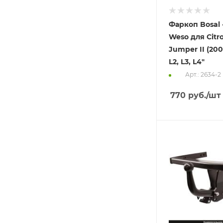
Фаркоп Bosal -
Weso для Citr
Jumper II (200
L2, L3, L4"
Арт.: 2634-2
770
руб.
/шт