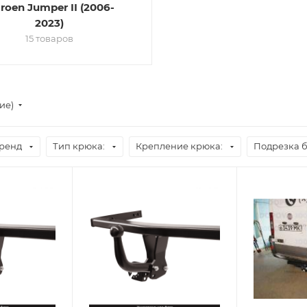
troen Jumper II (2006-
2023)
15 товаров
ие)
ренд
Тип крюка:
Крепление крюка:
Подрезка 