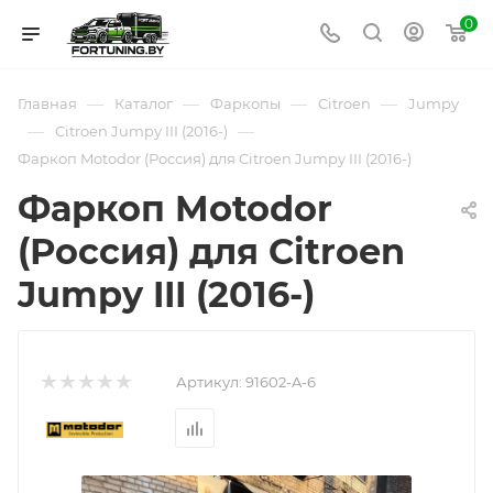
0
—
—
—
—
Главная
Каталог
Фаркопы
Citroen
Jumpy
—
—
Citroen Jumpy III (2016-)
Фаркоп Motodor (Россия) для Citroen Jumpy III (2016-)
Фаркоп Motodor
(Россия) для Citroen
Jumpy III (2016-)
Артикул:
91602-A-6