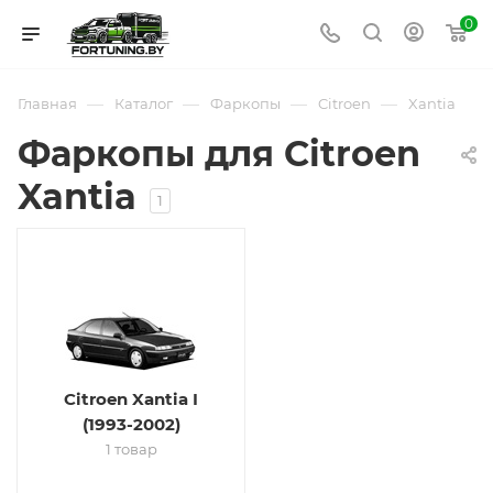
0
—
—
—
—
Главная
Каталог
Фаркопы
Citroen
Xantia
Фаркопы для Citroen
Xantia
1
Citroen Xantia I
(1993-2002)
1 товар