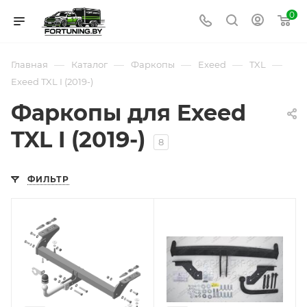
0
—
—
—
—
—
Главная
Каталог
Фаркопы
Exeed
TXL
Exeed TXL I (2019-)
Фаркопы для Exeed
TXL I (2019-)
8
ФИЛЬТР