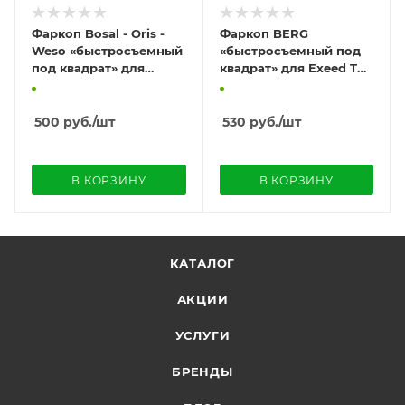
Фаркоп Bosal - Oris -
Фаркоп BERG
Weso «быстросъемный
«быстросъемный под
под квадрат» для
квадрат» для Exeed TXL
Exeed TXL I (2019-2024)
I (2024-) "для 2-го
"только до* и 1
рестайлинга"
рестайлинг"
500
руб.
/шт
530
руб.
/шт
В КОРЗИНУ
В КОРЗИНУ
КАТАЛОГ
АКЦИИ
УСЛУГИ
БРЕНДЫ