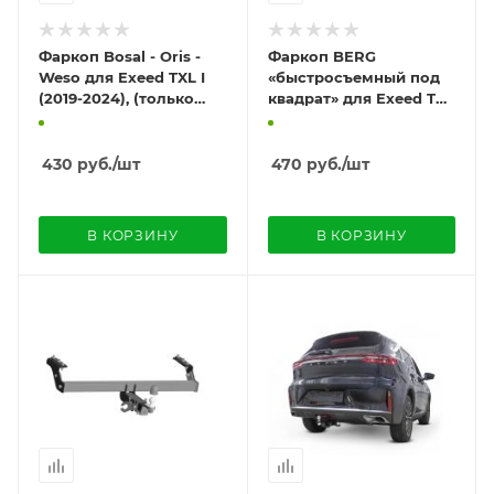
Фаркоп Bosal - Oris -
Фаркоп BERG
Weso для Exeed TXL I
«быстросъемный под
(2019-2024), (только
квадрат» для Exeed TXL
для "до и 1
I (2019-2024) "только
рестайлинг")
до* и 1 рестайлинг"
430
руб.
/шт
470
руб.
/шт
В КОРЗИНУ
В КОРЗИНУ