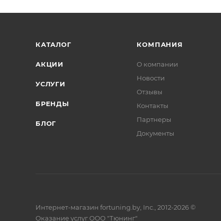
КАТАЛОГ
КОМПАНИЯ
АКЦИИ
О компании
Новости
УСЛУГИ
Отзывы
БРЕНДЫ
Контакты
Партнеры
БЛОГ
Документы
Интернет-магазин fortuning.by, Inc., 2012-2026 ©
Оказание услуг ООО "Тюнинг"