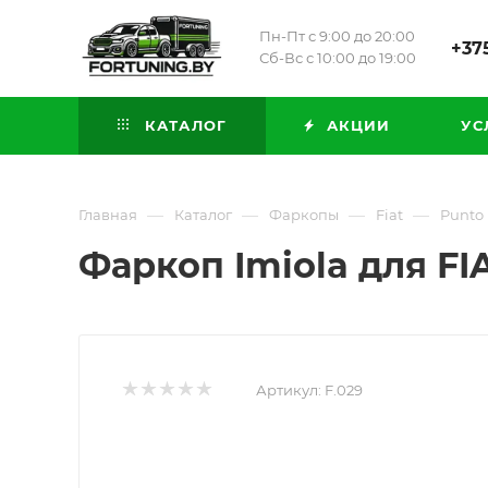
Пн-Пт с 9:00 до 20:00
+375
Сб-Вс с 10:00 до 19:00
КАТАЛОГ
АКЦИИ
УС
—
—
—
—
Главная
Каталог
Фаркопы
Fiat
Punto
Фаркоп Imiola для FI
Артикул:
F.029