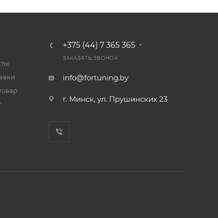
+375 (44) 7 365 365
ЗАКАЗАТЬ ЗВОНОК
аты
тавки
info@fortuning.by
товар
г. Минск, ул. Прушинских 23
т