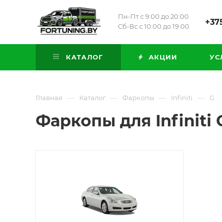
Пн-Пт с 9:00 до 20:00
+375
Сб-Вс с 10:00 до 19:00
КАТАЛОГ
АКЦИИ
УС
—
—
—
—
Главная
Каталог
Фаркопы
Infiniti
G
Фаркопы для Infiniti 