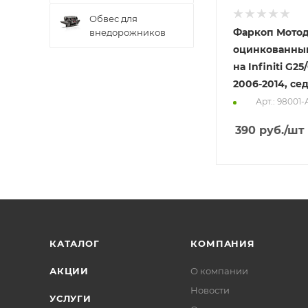
Обвес для
Фаркоп Мотод
внедорожников
оцинкованны
на Infiniti G2
2006-2014, се
Арт.: 98001-
390
руб.
/шт
КАТАЛОГ
КОМПАНИЯ
АКЦИИ
О компании
Новости
УСЛУГИ