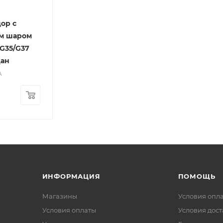
ор с
м шаром
5/G35/G37
дан
A
ИНФОРМАЦИЯ
ПОМОЩЬ
Магазины
Условия опл
Условия оплаты
Условия дос