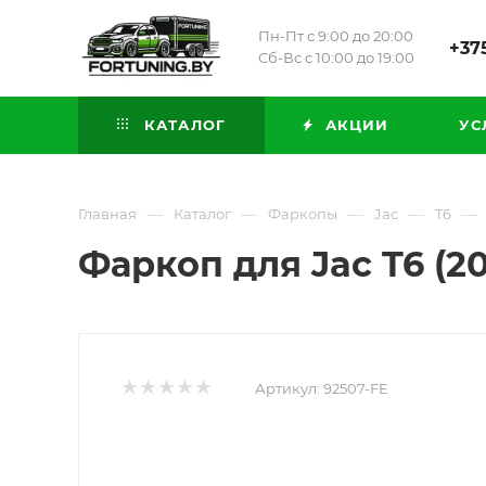
Пн-Пт с 9:00 до 20:00
+375
Сб-Вс с 10:00 до 19:00
КАТАЛОГ
АКЦИИ
УС
—
—
—
—
—
Главная
Каталог
Фаркопы
Jac
T6
Фаркоп для Jac T6 (
Артикул:
92507-FE