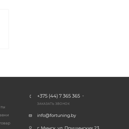
+375 (44) 7 365 365
ЗАКАЗАТЬ ЗВОНОК
аты
тавки
info@fortuning.by
товар
г. Минск, ул. Прушинских 23