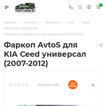
0
—
—
—
—
—
Главная
Каталог
Фаркопы
KIA
Ceed
—
KIA Ceed I (2006-2012)
Фаркоп AvtoS для KIA Ceed универсал (2007-2012)
Фаркоп AvtoS для
KIA Ceed универсал
(2007-2012)
Артикул:
KI15